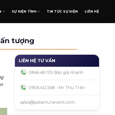
N
SỰ KIỆN TỈNH
TIN TỨC SỰ KIỆN
LIÊN HỆ
 ấn tượng
LIÊN HỆ TƯ VẤN
0866.48.1115 Báo giá nhanh
ng
ạn
0906.412.568 - Mr Thu Trần
sales@palamunevent.com