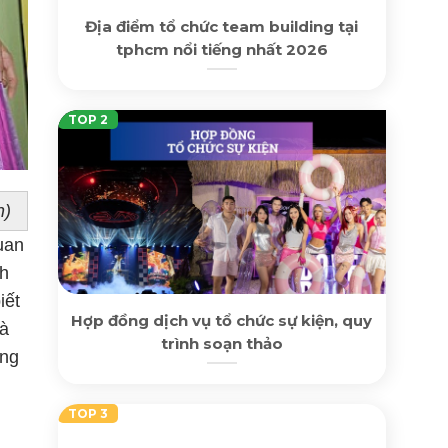
Địa điểm tổ chức team building tại
tphcm nổi tiếng nhất 2026
n)
uan
nh
iết
Hợp đồng dịch vụ tổ chức sự kiện, quy
và
trình soạn thảo
ung