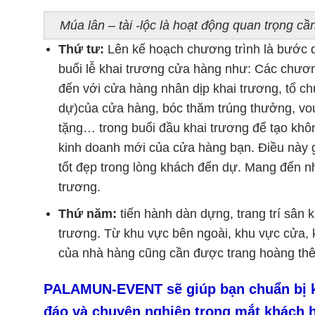
Múa lân – tài -lộc là hoạt động quan trọng c
Thứ tư:
Lên kế hoạch chương trình là bước qu
buổi lễ khai trương cửa hàng như: Các chươn
đến với cửa hàng nhân dịp khai trương, tổ c
dự)của cửa hàng, bóc thăm trúng thưởng, vo
tặng… trong buổi đầu khai trương để tạo khô
kinh doanh mới của cửa hàng bạn. Điều này g
tốt đẹp trong lòng khách đến dự. Mang đến 
trương.
Thứ năm:
tiến hành dàn dựng, trang trí sân 
trương. Từ khu vực bên ngoài, khu vực cửa,
của nhà hàng cũng cần được trang hoàng thêm
PALAMUN-EVENT sẽ giúp bạn chuẩn bị kh
đáo và chuyên nghiệp trong mắt khách 