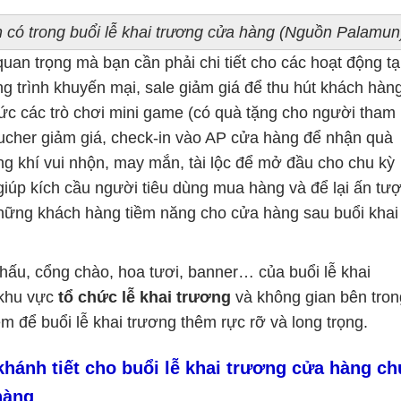
ần có trong buổi lễ khai trương cửa hàng (Nguồn Palamun
an trọng mà bạn cần phải chi tiết cho các hoạt động tạ
g trình khuyến mại, sale giảm giá để thu hút khách hàn
hức các trò chơi mini game (có quà tặng cho người tham
ucher giảm giá, check-in vào AP cửa hàng để nhận quà
ng khí vui nhộn, may mắn, tài lộc để mở đầu cho chu kỳ
iúp kích cầu người tiêu dùng mua hàng và để lại ấn tư
những khách hàng tiềm năng cho cửa hàng sau buổi khai
khấu, cổng chào, hoa tươi, banner… của buổi lễ khai
 khu vực
tổ chức lễ khai trương
và không gian bên tron
 để buổi lễ khai trương thêm rực rỡ và long trọng.
ánh tiết cho buổi lễ khai trương cửa hàng ch
hàng