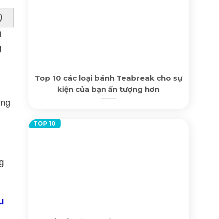
)
i
g
Top 10 các loại bánh Teabreak cho sự
kiện của bạn ấn tượng hơn
ợng
g
u