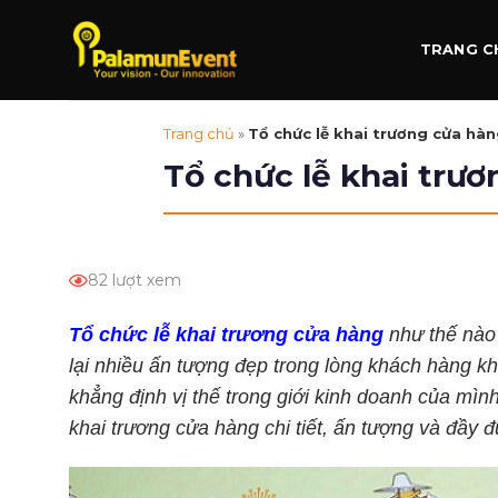
Skip
to
TRANG C
content
Trang chủ
»
Tổ chức lễ khai trương cửa hà
Tổ chức lễ khai trư
82 lượt xem
Tổ chức lễ khai trương cửa hàng
như thế nào 
lại nhiều ấn tượng đẹp trong lòng khách hàng k
khẳng định vị thế trong giới kinh doanh của mìn
khai trương cửa hàng chi tiết, ấn tượng và đầy đ