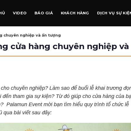
HỦ
VIDEO
BÁO GIÁ
KHÁCH HÀNG
DỊCH VỤ SỰ KIỆ
ng chuyên nghiệp và ấn tượng
ơng cửa hàng chuyên nghiệp và
cho chuyên nghiệp? Làm sao để buổi lễ khai trương đọ
hi đến tham gia sự kiện? Từ đó giúp cho cửa hàng của b
h? Palamun Event mời bạn tìm hiểu quy trình tổ chức lễ
ủ qua bài viết sau đây: