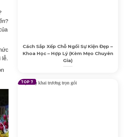
?
đến?
của
Cách Sắp Xếp Chỗ Ngồi Sự Kiện Đẹp –
thức
Khoa Học – Hợp Lý (Kèm Mẹo Chuyên
 lễ.
Gia)
ón