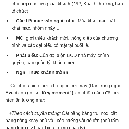
phù hợp cho từng loại khách ( VIP, Khách thường, ban
tổ chức)
Các tiết mục văn nghệ như:
Múa khai mạc, hát
khai mạc, nhóm nhảy…
MC:
giới thiệu khách mời, thông điệp của chương
trình và các đại biểu có mặt tại buổi lễ.
Phát biểu:
Của đại diện BOD nhà máy, chính
quyền, ban quản lý, khách mời…
Nghi Thưc khánh thành:
-Có nhiều hình thức cho nghi thức này (Dân trong nghề
Event còn gọi là
“Key moment”),
có nhiều cách để thực
hiện ấn tượng như:
+Theo cách truyền thống:
Cắt băng bằng trụ inox, cắt
băng bằng khay phủ vải, kéo miếng vải đỏ lớn (phủ tấm
bảng logo cty hoặc biểu tượng của cty),…