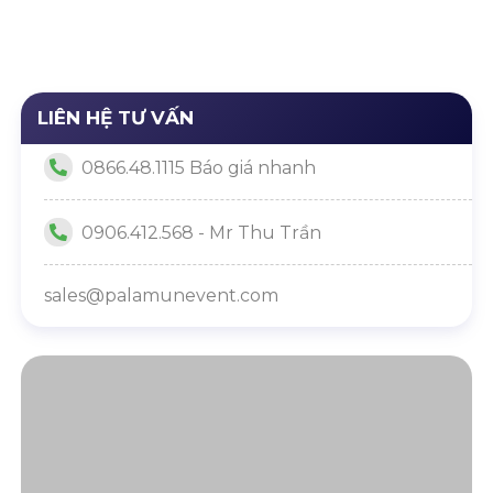
Thành Nhà
CHỨC LỄ
KHÁNH
KHÁNH
Máy Mới
KHÁNH
THÀNH
THÀNH
THÀNH –
QUÝ CÔNG
NHÀ MÁY
QUÝ
TY NÊN
DÀNH CHO
DOANH
THAM
DOANH
NGHIỆP
KHẢO | TỪ
NGHIỆP
LIÊN HỆ TƯ VẤN
CẦN BIẾT
A – Z
0866.48.1115 Báo giá nhanh
0906.412.568 - Mr Thu Trần
sales@palamunevent.com