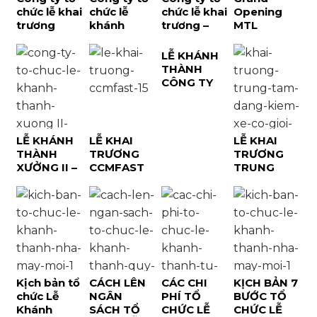
chức lễ khai
chức lễ
chức lễ khai
Opening
trương
khánh
trương –
MTL
khánh
thành –
khánh
Restaurant
thành tại
khai trương
thành tại
& Pub
LỄ KHÁNH
Long An
tại Vũng
Tây Ninh
THÀNH
Tàu |
CÔNG TY
Palamun
TNHH LDC
Event
LOGISTICS
VIỆT NAM –
DOANH
LỄ KHÁNH
LỄ KHAI
LỄ KHAI
NGHIỆP
THÀNH
TRƯƠNG
TRƯƠNG
TOÀN CẦU
XƯỞNG II –
CCMFAST
TRUNG
VỀ CHẾ
CÔNG TY
CỦ CHI –
TÂM ĐĂNG
BIẾN NÔNG
TNHH
CUNG CẤP
KIỂM XE CƠ
SẢN HÀNG
HUAYUAN
MỌI DỊCH
GIỚI 50 –
ĐẦU THẾ
(VIET NAM)
VỤ VỀ XE
17D
GIỚI
MACHINERY
Kịch bản tổ
CÁCH LÊN
CÁC CHI
KỊCH BẢN 7
chức Lễ
NGÂN
PHÍ TỔ
BƯỚC TỔ
Khánh
SÁCH TỔ
CHỨC LỄ
CHỨC LỄ