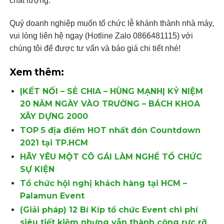
chất lượng.
Quý doanh nghiệp muốn tổ chức lễ khánh thành nhà máy,
vui lòng liên hệ ngay (Hotline Zalo 0866481115) với
chúng tôi để được tư vấn và báo giá chi tiết nhé!
Xem thêm:
|KẾT NỐI – SẺ CHIA – HÙNG MẠNH| KỶ NIỆM
20 NĂM NGÀY VÀO TRƯỜNG – BÁCH KHOA
XÂY DỰNG 2000
TOP 5 địa điểm HOT nhất đón Countdown
2021 tại TP.HCM
HÃY YÊU MỘT CÔ GÁI LÀM NGHỂ TỔ CHỨC
SỰ KIỆN
Tổ chức hội nghị khách hàng tại HCM –
Palamun Event
(Giải pháp) 12 Bí Kíp tổ chức Event chi phí
siêu tiết kiệm nhưng vẫn thành công rực rỡ