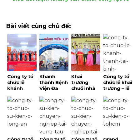
Bài viết cùng chủ đề:
Công ty tổ
Khánh
Khai
Công ty tổ
chức lễ
thành Bệnh
trương
chức lễ khai
khánh
Viện Đa
chuổi nhà
trương – lễ
thành tại
Khoa
hàng BBQ
khánh
Đồng Nai –
Xuyên Á –
Vịt Hàn
thành tại
Palamun
Vĩnh Long
Quốc
Bình Dương
Event
Công ty tổ
Công ty tổ
Công ty tổ
Grand