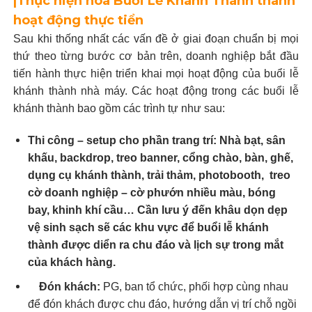
|Thực hiện hóa Buổi Lễ Khánh Thành thành
hoạt động thực tiển
Sau khi thống nhất các vấn đề ở giai đoạn chuẩn bị mọi
thứ theo từng bước cơ bản trên, doanh nghiệp bắt đầu
tiến hành thực hiện triển khai mọi hoạt động của buổi lễ
khánh thành nhà máy. Các hoạt động trong các buổi lễ
khánh thành bao gồm các trình tự như sau:
Thi công – setup cho phần trang trí:
Nhà bạt, sân
khấu, backdrop, treo banner, cổng chào, bàn, ghế,
dụng cụ khánh thành, trải thảm, photobooth, treo
cờ doanh nghiệp – cờ phướn nhiều màu, bóng
bay, khinh khí cầu… Cần lưu ý đến khâu dọn dẹp
vệ sinh sạch sẽ các khu vực để buổi lễ khánh
thành được diển ra chu đáo và lịch sự trong mắt
của khách hàng.
Đón khách:
PG, ban tổ chức, phối hợp cùng nhau
để đón khách được chu đáo, hướng dẫn vị trí chỗ ngồi