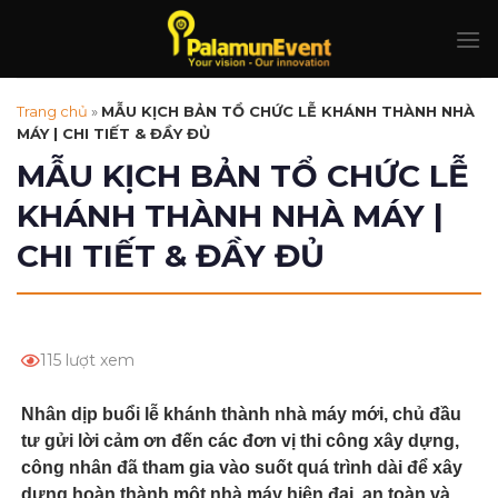
Skip
to
content
Trang chủ
»
MẪU KỊCH BẢN TỔ CHỨC LỄ KHÁNH THÀNH NHÀ
MÁY | CHI TIẾT & ĐẦY ĐỦ
MẪU KỊCH BẢN TỔ CHỨC LỄ
KHÁNH THÀNH NHÀ MÁY |
CHI TIẾT & ĐẦY ĐỦ
115 lượt xem
Nhân dịp buổi lễ khánh thành nhà máy mới, chủ đầu
tư gửi lời cảm ơn đến các đơn vị thi công xây dựng,
công nhân đã tham gia vào suốt quá trình dài để xây
dựng hoàn thành một nhà máy hiện đại, an toàn và