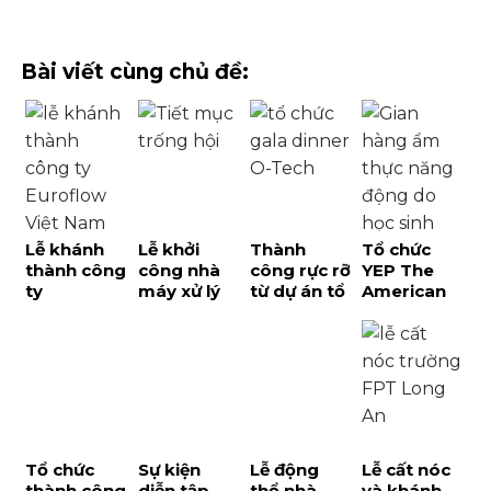
Bài viết cùng chủ đề:
Lễ khánh
Lễ khởi
Thành
Tổ chức
thành công
công nhà
công rực rỡ
YEP The
ty
máy xử lý
từ dự án tổ
American
Euroflow
nước thải
chức gala
School cực
Việt Nam
và dấu ấn
dinner O-
đỉnh với lễ
đánh dấu
phát triển
Tech tại
hội mùa
bước phát
hạ tầng
Phú Quốc
Xuân Tet
triển mới
bền vững
Fair đa văn
tại TPHCM
tại Phú
hóa
Quốc
Tổ chức
Sự kiện
Lễ động
Lễ cất nóc
thành công
diễn tập
thổ nhà
và khánh