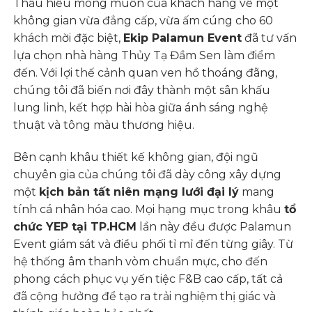
Thấu hiểu mong muốn của khách hàng về một
không gian vừa đẳng cấp, vừa ấm cúng cho 60
khách mời đặc biệt,
Ekip Palamun Event
đã tư vấn
lựa chọn nhà hàng Thủy Tạ Đầm Sen làm điểm
đến. Với lợi thế cảnh quan ven hồ thoáng đãng,
chúng tôi đã biến nơi đây thành một sân khấu
lung linh, kết hợp hài hòa giữa ánh sáng nghệ
thuật và tông màu thương hiệu.
Bên cạnh khâu thiết kế không gian, đội ngũ
chuyên gia của chúng tôi đã dày công xây dựng
một
kịch bản tất niên mạng lưới đại lý
mang
tính cá nhân hóa cao. Mọi hạng mục trong khâu
tổ
chức YEP tại TP.HCM
lần này đều được Palamun
Event giám sát và điều phối tỉ mỉ đến từng giây. Từ
hệ thống âm thanh vòm chuẩn mực, cho đến
phong cách phục vụ yến tiệc F&B cao cấp, tất cả
đã cộng hưởng để tạo ra trải nghiệm thị giác và