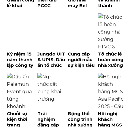
lễ khai
PCCC
máy Bel
thành
trương
Takigawa –
Việt Nam
trường FPT
xưởng
Dấu ấn sự
Giai đoạn 2:
Long An:
REEPRO tại
kiện quy
Dấu ấn
Dấu ấn tại
Phú Quốc
mô cấp
chiến lược
đại đô thị
Thành phố
tại Bình
T&T City
Dương
Millennia
Kỷ niệm 15
Jungdo UIT
Cung cấp
Tổ chức lễ
năm thành
& UPIS: Dấu
người mẫu
hoàn công
lập công ty
ấn tổ chức
sự kiện tiêu
nhà xưởng
Niteco: Dấu
hội thảo
chuẩn
FTVC và
ấn đẳng
kết hợp du
chuyên
Gore thành
cấp từ
lịch tại Phú
nghiệp, giá
công tại
Palamun
Quốc
tốt
Tây Ninh
Event tại
Phú Quốc
Chuỗi sự
Trải
Động thổ
Hội nghị
kiện thời
nghiệm
công trình
khách
trang
đẳng cấp
nhà xưởng
hàng MGS
Corèle ra
Nhật Bản
Great JD –
Asia Pacific