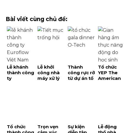
Bài viết cùng chủ đề:
Lễ khánh
Lễ khởi
Thành
Tổ chức
thành công
công nhà
công rực rỡ
YEP The
ty
máy xử lý
từ dự án tổ
American
Euroflow
nước thải
chức gala
School cực
Việt Nam
và dấu ấn
dinner O-
đỉnh với lễ
đánh dấu
phát triển
Tech tại
hội mùa
bước phát
hạ tầng
Phú Quốc
Xuân Tet
triển mới
bền vững
Fair đa văn
tại TPHCM
tại Phú
hóa
Quốc
Tổ chức
Trọn vẹn
Sự kiện
Lễ động
thành công
cảm xúc
diễn tập
thổ nhà