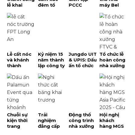
lễ khai
đêm tổ
PCCC
máy Bel
trương
chức tiệc
Takigawa –
Việt Nam
xưởng
tất niên
Dấu ấn sự
Giai đoạn 2:
REEPRO tại
Tiger
kiện quy
Dấu ấn
Phú Quốc
Display
mô cấp
chiến lược
2026
Thành phố
tại Bình
Dương
Lễ cất nóc
Kỷ niệm 15
Jungdo UIT
Tổ chức lễ
và khánh
năm thành
& UPIS: Dấu
hoàn công
thành
lập công ty
ấn tổ chức
nhà xưởng
trường FPT
Niteco: Dấu
hội thảo
FTVC và
Long An:
ấn đẳng
kết hợp du
Gore thành
Dấu ấn tại
cấp từ
lịch tại Phú
công tại
đại đô thị
Palamun
Quốc
Tây Ninh
T&T City
Event tại
Millennia
Phú Quốc
Chuỗi sự
Trải
Động thổ
Hội nghị
kiện thời
nghiệm
công trình
khách
trang
đẳng cấp
nhà xưởng
hàng MGS
Corèle ra
Nhật Bản
Great JD –
Asia Pacific