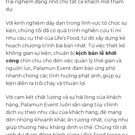
trải nghiệm đáng nhớ cho tất cả khách mời tham
dự.
Với kinh nghiệm dày dạn trong lĩnh vực tổ chức sự
kiện, chúng tôi đã có quá trình nghiên cứu tỉ mỉ
nhu cầu cụ thể của Life’s Food, từ đó xây dựng kế
hoạch chương trình bài bản nhất. Từ việc thiết kế
không gian sự kiện, chuẩn bị
kịch bản lễ khởi
công
chỉn chu cho đến việc quản lý thời gian và
nguồn lực, Palamun Event đảm bảo ứng phó
nhanh chóng các tình huống phát sinh, giúp sự
kiện diễn ra trôi chảy và thuận lợi.
Với cam kết chất lượng và sự hài lòng của khách
hàng, Palamun Event luôn sẵn sàng tùy chỉnh
dịch vụ theo nhu cầu của khách hàng, để mang
đến những khoảnh khắc ấn tượng nhất, cũng như
giúp thương hiệu khẳng định vị thế. Chúng tôi rất
vinh dự được đồng hành cùng Life’s Food trong sự