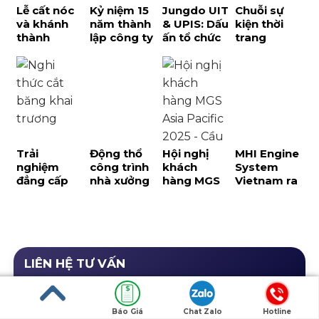
Lễ cất nóc
Kỷ niệm 15
Jungdo UIT
Chuỗi sự
và khánh
năm thành
& UPIS: Dấu
kiện thời
thành
lập công ty
ấn tổ chức
trang
trường FPT
Niteco: Dấu
hội thảo
Corèle ra
Long An:
ấn đẳng
kết hợp du
mắt BST
Dấu ấn tại
cấp từ
lịch tại Phú
thời trang
đại đô thị
Palamun
Quốc
bền vững
T&T City
Event tại
đẳng cấp
Millennia
Phú Quốc
tại SECC
Trải
Động thổ
Hội nghị
MHI Engine
nghiệm
công trình
khách
System
đẳng cấp
nhà xưởng
hàng MGS
Vietnam ra
Nhật Bản
Great JD –
Asia Pacific
mắt sản
tại lễ khai
giai đoạn 2
2025: Kiến
phẩm mới
trương cửa
tại Bình
tạo trải
và kỷ niệm
hàng
Dương
nghiệm
1.000 sản
Phiten
gắn kết
phẩm MGS
LIÊN HỆ TƯ VẤN
0866.48.1115 Báo giá nhanh
Báo Giá
Chat Zalo
Hotline