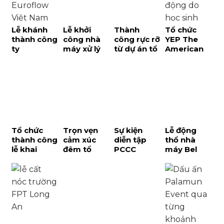
Lễ khánh
Lễ khởi
Thành
Tổ chức
thành công
công nhà
công rực rỡ
YEP The
ty
máy xử lý
từ dự án tổ
American
Euroflow
nước thải
chức gala
School cực
Việt Nam
và dấu ấn
dinner O-
đỉnh với lễ
đánh dấu
phát triển
Tech tại
hội mùa
bước phát
hạ tầng
Phú Quốc
Xuân Tet
triển mới
bền vững
Fair đa văn
tại TPHCM
tại Phú
hóa
Quốc
Tổ chức
Trọn vẹn
Sự kiện
Lễ động
thành công
cảm xúc
diễn tập
thổ nhà
lễ khai
đêm tổ
PCCC
máy Bel
trương
chức tiệc
Takigawa –
Việt Nam
xưởng
tất niên
Dấu ấn sự
Giai đoạn 2:
REEPRO tại
Tiger
kiện quy
Dấu ấn
Phú Quốc
Display
mô cấp
chiến lược
2026
Thành phố
tại Bình
Dương