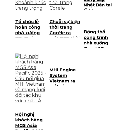
Nhật Bản tại
lễ khai
trương cửa
Tổ chức lễ
Chuỗi sự kiện
hàng Phiten
hoàn công
thời trang
Động thổ
nhà xưởng
Corèle ra
công trình
FTVC và
mắt BST thời
nhà xưởng
Gore thành
trang bền
Great JD –
công tại Tây
vững đẳng
giai đoạn 2
Ninh
cấp tại SECC
tại Bình
Dương
MHI Engine
System
Vietnam ra
mắt sản
phẩm mới và
kỷ niệm
1.000 sản
phẩm MGS
Hội nghị
khách hàng
MGS Asia
Pacific 2025: