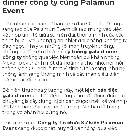
dinner công ty cùng Palamun
Event
Tiếp nhận bài toán từ ban lãnh đạo O-Tech, đội ngũ
sáng tạo của Palamun Event đã tập trung vào việc
kết hợp tinh tế giữa sự hiện đại, thông minh của các
thiết bị IoT với không gian nhiệt đới phóng khoáng tại
đảo ngọc. Thay vì những lối mòn truyền thống,
chúng tôi đã hiện thực hóa
ý tưởng gala dinner
công ty
thông qua việc biến toàn bộ khán phòng
Movenpick thành một dải ngân hà thu nhỏ, nơi mỗi
thành viên O-Tech là một vì tinh tú tỏa sáng, nhờ hệ
thống ánh sáng thông minh và các màn biểu diễn
tương tác đỉnh cao.
Để hiện thực hóa ý tưởng này, một
kịch bản tiệc
gala dinner
chi tiết đến từng phút đã được đội ngũ
chuyên gia xây dựng. Kịch bản được thiết kế với nhịp
độ tăng tiến, đan xen mượt mà giữa phần lễ trang
trọng và phần hội bùng nổ.
Thế mạnh của
Công ty Tổ chức Sự kiện Palamun
Event
càng được phát huy tối đa thông qua việc