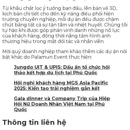
Từ khâu chắt lọc ý tưởng ban đầu, lên bản vẽ 3D,
kịch bản chi tiết cho đến kỹ năng điều phối hiện
trường chuyên nghiệp, mỗi dự án đều được chăm
chút bằng tất cả sự tận tâm và nhiệt huyết. Chúng tôi
tự hào khi được góp phần vinh danh những nỗ lực
của khách hàng, đồng thời nâng tầm hình ảnh
thương hiệu trong mắt đối tác và nhân viên.
Mời quý doanh nghiệp tham khảo thêm các dự án nổi
bật khác do Palamun Event thực hiện:
Jungdo UIT & UPIS: Dấu ấn tổ chức hội
thảo kết hợp du lịch tại Phú Quốc
Hội nghị khách hàng MGS Asia Pacific
2025: Kiến tạo trải nghiệm gắn kết
Gala dinner và Company Trip của Hiệp
Hội Nữ Doanh Nhân Việt Nam tại Phú
Quốc
Thông tin liên hệ