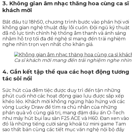
3. Không gian âm nhạc thăng hoa cùng ca sĩ
khách mời
Bắt đầu từ 18h50, chương trình bước vào phần hội với
không gian nghệ thuật đầy lôi cuốn. Đội ngũ kỹ thuật
đã nỗ lực tinh chỉnh hệ thống âm thanh và ánh sáng
nhằm hỗ trợ tối đa để nghệ sĩ mang đến trải nghiệm
nghe nhìn trọn vẹn nhất cho khán giả.
Ca sĩ khách mời mang đến trải nghiệm nghe nhìn đ
4. Gắn kết tập thể qua các hoạt động tương
tác sôi nổi
Sức hút của đêm tiệc được duy trì đến tận những
phút cuối nhờ các hoạt động giao lưu được sắp xếp
khéo léo. Khách mời không ngừng hào hứng với các
vòng Lucky Draw để tìm ra chủ nhân của những
phần quà vô cùng giá trị, mang đậm dấu ấn O-Tech
như máy hút bụi lau sàn F25 ACE và H60. Đan xen vào
đó là những tiếng cười sảng khoái từ mini game Tam
sao thất bản cùng các tiết mục văn nghệ nội bộ đầy