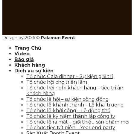
Design by 2026 ©
Palamun Event
Trang Chủ
Video
Báo giá
Khách hàng
Dịch vụ sự kiện
Tổ chức Gala dinner – Sự kiện giải trí
Tổ chức hội chợ triễn lãm
Tổ chức hội nghị khách hàng – tiệc tri ân
khách hàng
Tổ chức lễ hội – sự kiện cộng đồng
Tổ chức lễ khánh thành – Lễ khai trương
Tổ chức lễ khởi công – Lễ động thổ
Tổ chức lễ kỷ niệm thành lập công ty
Tổ chức lễ ra mắt – giới thiệu sản phẩm mới
Tổ chức tiệc tất niên – Year end party
Sản Xuất Booth Event