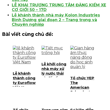
LỄ KHAI TRƯƠNG TRUNG TÂM ĐĂNG KIỂM XE
CƠ GIỚI 50 – 17D
Lễ khánh thành nhà máy Kolon Industries
Bình Dương giai đoạn 2 – Trang trọng và
Chuyên nghiệp
Bài viết cùng chủ đề:
Lễ khởi công
nhà máy xử
Lễ khánh
lý nước thải
thành công
và dấu ấn
Tổ chức YEP
ty Euroflow
phát triển hạ
The
Việt Nam
tầng bền
American
đánh dấu
vững tại Phú
School cực
bước phát
Quốc
đỉnh với lễ hội
triển mới tại
mùa Xuân
TPHCM
Tet Fair đa
Tổ chức
Trọn vẹn cảm
Sự kiện diễn