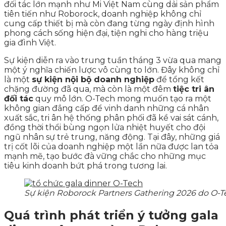
đối tác lớn mạnh như Mi Việt Nam cùng dải sản phẩm
tiên tiến như Roborock, doanh nghiệp không chỉ
cung cấp thiết bị mà còn đang từng ngày định hình
phong cách sống hiện đại, tiện nghi cho hàng triệu
gia đình Việt.
Sự kiện diễn ra vào trung tuần tháng 3 vừa qua mang
một ý nghĩa chiến lược vô cùng to lớn. Đây không chỉ
là một
sự kiện nội bộ doanh nghiệp
để tổng kết
chặng đường đã qua, mà còn là một đêm
tiệc tri ân
đối tác
quy mô lớn. O-Tech mong muốn tạo ra một
không gian đẳng cấp để vinh danh những cá nhân
xuất sắc, tri ân hệ thống phân phối đã kề vai sát cánh,
đồng thời thổi bùng ngọn lửa nhiệt huyết cho đội
ngũ nhân sự trẻ trung, năng động. Tại đây, những giá
trị cốt lõi của doanh nghiệp một lần nữa được lan tỏa
mạnh mẽ, tạo bước đà vững chắc cho những mục
tiêu kinh doanh bứt phá trong tương lai.
Sự kiện Roborock Partners Gathering 2026 do O-Te
Quá trình phát triển ý tưởng gala