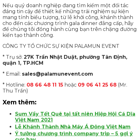
Nếu quý doanh nghiệp đang tìm kiếm một đối tác
đáng tin cậy để thiết kế những trải nghiệm sự kiện
mang tính biểu tượng, từ lễ khởi công, khánh thành
cho đến các chương trình gala dinner đẳng cấp, hãy
để chúng tôi đồng hành cùng bạn trên chặng đường
kiến tạo thành công.
CÔNG TY TỔ CHỨC SỰ KIỆN PALAMUN EVENT
* Trụ sở:
27K Trần Nhật Duật, phường Tân Định,
quận 1, TP.HCM
* Email:
sales@palamunevent.com
* Hotline:
08 66 48 11 15
hoặc
09 06 41 25 68
(Mr.
Thu Trần)
Xem thêm:
Sum Vầy Tết Quê tại tất niên Hiệp Hội Cá Dĩa
Việt Nam 2021
Lễ Khánh Thành Nhà Máy Á Đông Việt Nam
Ý tưởng chương trình company trip – 5 gợi ý
cực hay