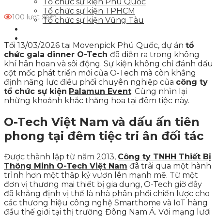
Tổ chức sự kiện Phú Quốc
Tổ chức sự kiện TPHCM
100 lượt xem
Tổ chức sự kiện Vũng Tàu
Tin tức sự kiện
Liên hệ
Tối 13/03/2026 tại Movenpick Phú Quốc, dự án
tổ
chức gala dinner O-Tech
đã diễn ra trong không
khí hân hoan và sôi động. Sự kiện không chỉ đánh dấu
cột mốc phát triển mới của O-Tech mà còn khẳng
định năng lực điều phối chuyên nghiệp của
công ty
tổ chức sự kiện
Palamun Event
. Cùng nhìn lại
những khoảnh khắc thăng hoa tại đêm tiệc này.
O-Tech Việt Nam và dấu ấn tiên
phong tại đêm tiệc tri ân đối tác
Được thành lập từ năm 2013,
Công ty TNHH Thiết Bị
Thông Minh O-Tech Việt Nam
đã trải qua một hành
trình hơn một thập kỷ vươn lên mạnh mẽ. Từ một
đơn vị thương mại thiết bị gia dụng, O-Tech giờ đây
đã khẳng định vị thế là nhà phân phối chiến lược cho
các thương hiệu công nghệ Smarthome và IoT hàng
đầu thế giới tại thị trường Đông Nam Á. Với mạng lưới