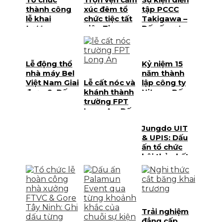
văn hóa
thành công
xúc đêm tổ
tập PCCC
lễ khai
chức tiệc tất
Takigawa –
trương
niên Tiger
Dấu ấn sự
xưởng
Display 2026
kiện quy mô
REEPRO tại
cấp Thành
Phú Quốc
phố
Lễ động thổ
Kỷ niệm 15
nhà máy Bel
năm thành
Việt Nam Giai
Lễ cất nóc và
lập công ty
đoạn 2: Dấu
khánh thành
Niteco: Dấu
ấn chiến lược
trường FPT
ấn đẳng cấp
tại Bình
Long An: Dấu
từ Palamun
Dương
ấn tại đại đô
Event tại Phú
Jungdo UIT
thị T&T City
Quốc
& UPIS: Dấu
Millennia
ấn tổ chức
hội thảo kết
hợp du lịch
tại Phú Quốc
Trải nghiệm
đẳng cấp