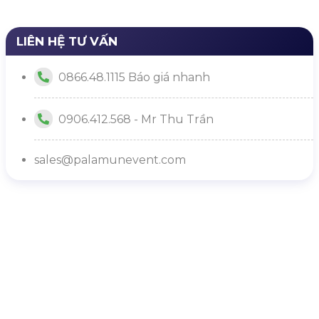
Kiến tạo trải
nghiệm gắn
kết
LIÊN HỆ TƯ VẤN
0866.48.1115 Báo giá nhanh
0906.412.568 - Mr Thu Trần
sales@palamunevent.com