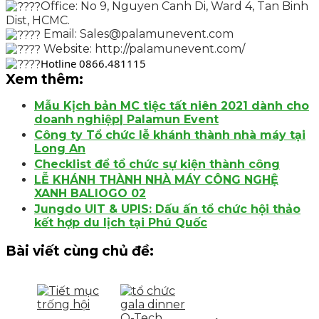
Office: No 9, Nguyen Canh Di, Ward 4, Tan Binh
Dist, HCMC.
Email: Sales@palamunevent.com
Website:
http://palamunevent.com/
Hotline 0866.481115
Xem thêm:
Mẫu Kịch bản MC tiệc tất niên 2021 dành cho
doanh nghiệp| Palamun Event
Công ty Tổ chức lễ khánh thành nhà máy tại
Long An
Checklist để tổ chức sự kiện thành công
LỄ KHÁNH THÀNH NHÀ MÁY CÔNG NGHỆ
XANH BALIOGO 02
Jungdo UIT & UPIS: Dấu ấn tổ chức hội thảo
kết hợp du lịch tại Phú Quốc
Bài viết cùng chủ đề: