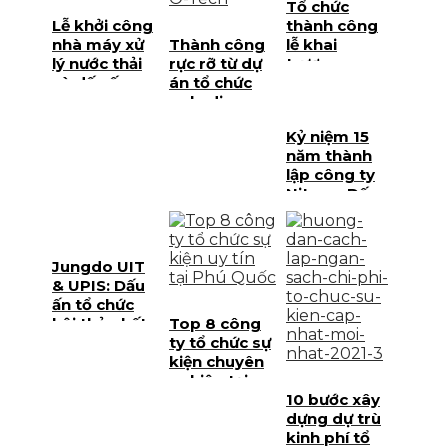
Tổ chức
Lễ khởi công
thành công
nhà máy xử
Thành công
lễ khai
lý nước thải
rực rỡ từ dự
trương
và dấu ấn
án tổ chức
xưởng
phát triển hạ
gala dinner
REEPRO tại
tầng bền
O-Tech tại
Phú Quốc
Kỷ niệm 15
vững tại Phú
Phú Quốc
năm thành
Quốc
lập công ty
Niteco: Dấu
ấn đẳng cấp
từ Palamun
Event tại Phú
Jungdo UIT
Quốc
& UPIS: Dấu
ấn tổ chức
hội thảo kết
Top 8 công
hợp du lịch
ty tổ chức sự
tại Phú Quốc
kiện chuyên
nghiệp tại
Phú Quốc
10 bước xây
2021
dựng dự trù
kinh phí tổ