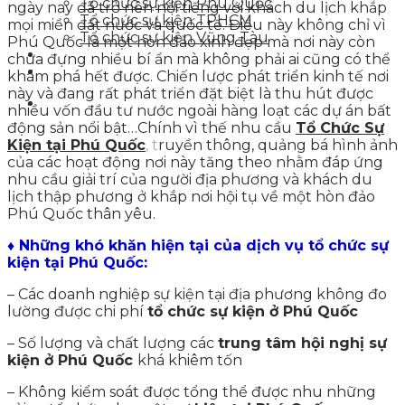
Tổ chức sự kiện Phú Quốc
ngày nay đã trở nên nổi tiếng với khách du lịch khắp
Tổ chức sự kiện TPHCM
mọi miền đất nước và quốc tế. Điều này không chỉ vì
Tổ chức sự kiện Vũng Tàu
Phú Quốc là một hòn đảo xinh đẹp mà nơi này còn
Tin tức sự kiện
chứa đựng nhiều bí ẩn mà không phải ai cũng có thể
Liên hệ
khám phá hết được. C
hiến lược phát triển kinh tế nơi
này và đang rất phát triển đặt biệt là thu hút được
nhiều vốn đầu tư nước ngoài hàng loạt các dự án bất
động sản nổi bật…Chính vì thế nhu cầu
Tổ Chức Sự
Kiện tại Phú Quốc
, t
ruyền thông, quảng bá hình ảnh
của các hoạt động nơi này tăng theo nhằm đáp ứng
nhu cầu giải trí của người địa phương và khách du
lịch thập phương ở khắp nơi hội tụ về một hòn đảo
Phú Quốc thân yêu.
♦ Những khó khăn hiện tại của dịch vụ tổ chức sự
kiện tại Phú Quốc:
– Các doanh nghiệp sự kiện tại địa phương không đo
lường được chi phí
tổ chức sự kiện ở Phú Quốc
– Số lượng và chất lượng các
trung tâm hội nghị sự
kiện ở Phú Quốc
khá khiêm tốn
– Không kiểm soát được tổng thể được nhu những