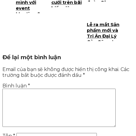
mình với
cưới trên bãi
đoàn Olam
event
biển siêu
International
Meeting &
chất ngất
tại Phú Quốc
Company
Lễ ra mắt Sản
Trip công ty
phẩm mới và
Carrier
Tri Ân Đại Lý
Vietnam tại
Của Công ty
Phú Quốc
Kymco tại
Phú Quốc
Để lại một bình luận
Email của bạn sẽ không được hiển thị công khai.
Các
trường bắt buộc được đánh dấu
*
Bình luận
*
Tên
*