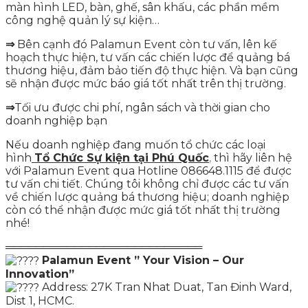
màn hình LED, bàn, ghế, sân khấu, các phần mềm
công nghệ quản lý sự kiện…
⇒
Bên cạnh đó Palamun Event còn tư vấn, lên kế
hoạch thực hiện, tư vấn các chiến lược để quảng bá
thương hiệu, đảm bảo tiến độ thực hiện. Và bạn cũng
sẽ nhận được mức báo giá tốt nhất trên thị trường.
⇒
Tối ưu được chi phí, ngân sách và thời gian cho
doanh nghiệp bạn
Nếu doanh nghiệp đang muốn tổ chức các loại
hình
Tổ Chức Sự kiện tại Phú Quốc
,
thì hãy liên hệ
với Palamun Event qua Hotline 086648.1115 để được
tư vấn chi tiết. Chúng tôi không chỉ được các tư vấn
về chiến lược quảng bá thương hiệu; doanh nghiệp
còn có thể nhận được mức giá tốt nhất thị trường
nhé!
══════════════════════════
Palamun Event ” Your Vision – Our
Innovation”
Address: 27K Tran Nhat Duat, Tan Đinh Ward,
Dist 1, HCMC.