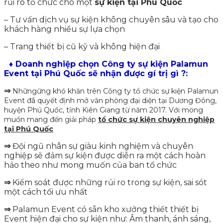
rủi ro tổ chức cho một
sự kiện tại Phú Quốc
– Tư vấn dịch vụ sự kiện không chuyên sâu và tạo cho
khách hàng nhiều sự lựa chọn
– Trang thiết bị cũ kỹ và không hiện đại
♦ Doanh nghiệp chọn Công ty sự kiện Palamun
Event tại Phú Quốc sẽ nhận được gí trị gì ?:
⇒
Nhữngững khó khăn trên Công ty tổ chức sự kiện Palamun
Event đã quyết định mở văn phòng đại diện tại
Dương Đông,
huyện Phú Quốc, tỉnh Kiên Giang từ năm 2017
. Với mong
muốn mang đến giải pháp
tổ chức sự kiện chuyên nghiệp
tại Phú Quốc
⇒
Đội ngũ nhân sự giàu kinh nghiệm và chuyên
nghiệp sẽ đảm sự kiện được diễn ra một cách hoàn
hảo theo như mong muốn của ban tổ chức
⇒
Kiểm soát được những rủi ro trong sự kiện, sai sót
một cách tối ưu nhất
⇒
Palamun Event có sẵn kho xưởng thiết thiết bị
Event hiện đại cho sự kiện như: Âm thanh, ánh sáng,