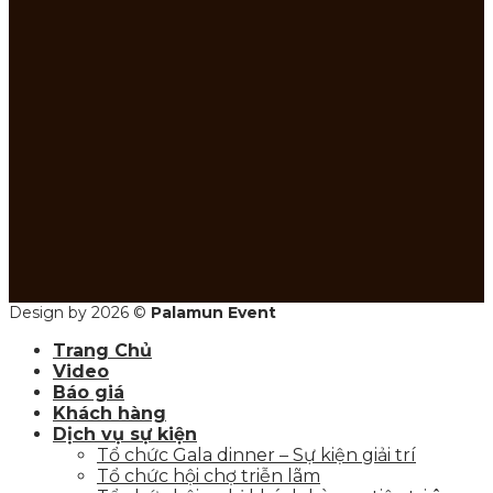
Design by 2026 ©
Palamun Event
Trang Chủ
Video
Báo giá
Khách hàng
Dịch vụ sự kiện
Tổ chức Gala dinner – Sự kiện giải trí
Tổ chức hội chợ triễn lãm