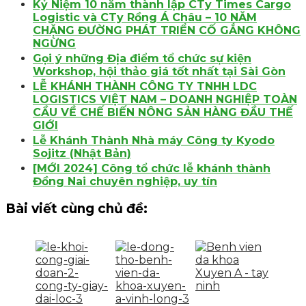
Kỷ Niệm 10 năm thành lập CTy Times Cargo
Logistic và CTy Rồng Á Châu – 10 NĂM
CHẶNG ĐƯỜNG PHÁT TRIỂN CỐ GẮNG KHÔNG
NGỪNG
Gọi ý những Địa điểm tổ chức sự kiện
Workshop, hội thảo giá tốt nhất tại Sài Gòn
LỄ KHÁNH THÀNH CÔNG TY TNHH LDC
LOGISTICS VIỆT NAM – DOANH NGHIỆP TOÀN
CẦU VỀ CHẾ BIẾN NÔNG SẢN HÀNG ĐẦU THẾ
GIỚI
Lễ Khánh Thành Nhà máy Công ty Kyodo
Sojitz (Nhật Bản)
[MỚI 2024] Công tổ chức lễ khánh thành
Đồng Nai chuyên nghiệp, uy tín
Bài viết cùng chủ đề: