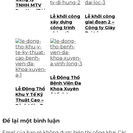
Việt Nam
TNHH MTV
Run Yao (Đài
Loan) – Công
Lễ khởi công
Lễ khởi công
Trình Xây
xây dựng
giai đoạn 2 –
Dựng Xưởng
công trình
Công ty Giày
Mới
nhà xưởng
Đại Lộc,
công ty
Thương hiệu
TNHH MTV Di
sản xuất giày
Hưng
xuất khẩu
cho PUMA
Lễ Động Thổ
Bệnh Viện Đa
Lễ Động Thổ
Khoa Xuyên
Khu Y Tế Kỹ
Á Vĩnh Long
Thuật Cao –
Bệnh Viện Đa
Khoa Xuyên
Á
Để lại một bình luận
Email của bạn sẽ không được hiển thị công khai.
Các