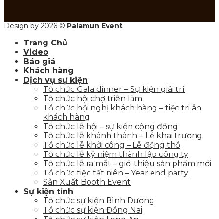
Design by 2026 ©
Palamun Event
Trang Chủ
Video
Báo giá
Khách hàng
Dịch vụ sự kiện
Tổ chức Gala dinner – Sự kiện giải trí
Tổ chức hội chợ triễn lãm
Tổ chức hội nghị khách hàng – tiệc tri ân
khách hàng
Tổ chức lễ hội – sự kiện cộng đồng
Tổ chức lễ khánh thành – Lễ khai trương
Tổ chức lễ khởi công – Lễ động thổ
Tổ chức lễ kỷ niệm thành lập công ty
Tổ chức lễ ra mắt – giới thiệu sản phẩm mới
Tổ chức tiệc tất niên – Year end party
Sản Xuất Booth Event
Sự kiện tỉnh
Tổ chức sự kiện Bình Dương
Tổ chức sự kiện Đồng Nai