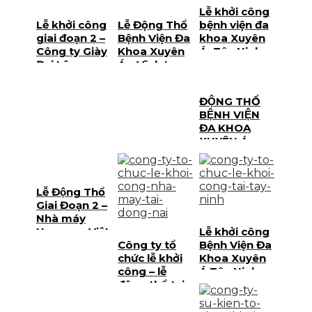
Lễ khởi công
Lễ khởi công
Lễ Động Thổ
bệnh viện đa
giai đoạn 2 –
Bệnh Viện Đa
khoa Xuyên
Công ty Giày
Khoa Xuyên
Á -Tây Ninh
Đại Lộc –
Á – Vĩnh Long
thương hiệu
sản xuất giày
ĐỘNG THỔ
xuất khẩu
BỆNH VIỆN
cho PUMA
ĐA KHOA
XUYÊN Á
ĐỨC HÒA –
LONG AN
Lễ Động Thổ
Giai Đoạn 2 –
Nhà máy
Huayuan Việt
Lễ khởi công
Nam (Haitian
Công ty tổ
Bệnh Viện Đa
International)
chức lễ khởi
Khoa Xuyên
công – lễ
Á Tây Ninh
động thổ tại
Đồng Nai |
Palamun