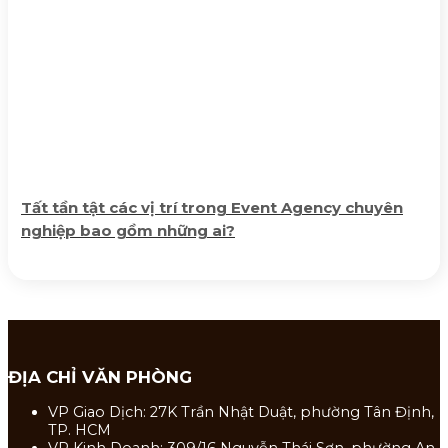
Tất tần tật các vị trí trong Event Agency chuyên
nghiệp bao gồm những ai?
ĐỊA CHỈ VĂN PHÒNG
VP Giao Dịch: 27K Trần Nhật Duật, phường Tân Định,
TP. HCM