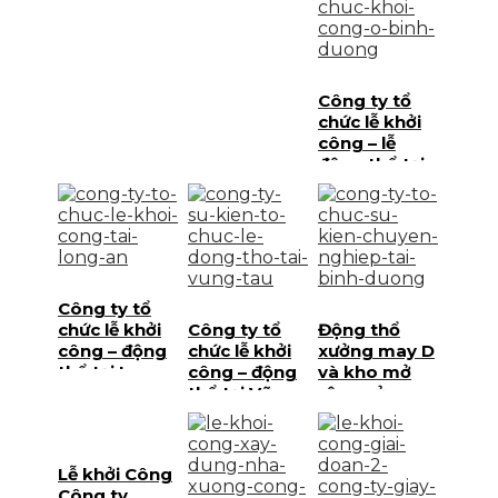
Event
Công ty tổ
chức lễ khởi
công – lễ
động thổ tại
Bình Dương
Công ty tổ
chức lễ khởi
Công ty tổ
Động thổ
công – động
chức lễ khởi
xưởng may D
thổ tại Long
công – động
và kho mở
An
thổ tại Vũng
rộng của
Tàu
công Ty
Esquel
Garment
Lễ khởi Công
Manufacturing
Công ty