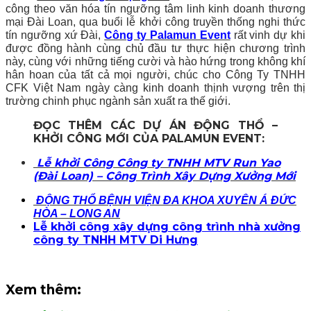
công theo văn hóa tín ngưỡng tâm linh kinh doanh thương
mại Đài Loan, qua buổi lễ khởi công truyền thống nghi thức
tín ngưỡng xứ Đài,
Công ty
Palamun Event
rất vinh dự khi
được đồng hành cùng chủ đầu tư thực hiện chương trình
này, cùng với những tiếng cười và hào hứng trong không khí
hân hoan của tất cả mọi người, chúc cho Công Ty TNHH
CFK Việt Nam ngày càng kinh doanh thịnh vượng trên thị
trường chinh phục ngành sản xuất ra thế giới.
ĐỌC THÊM CÁC DỰ ÁN ĐỘNG THỔ –
KHỞI CÔNG MỚI CỦA PALAMUN EVENT:
Lễ khởi Công Công ty TNHH MTV Run Yao
(Đài Loan) – Công Trình Xây Dựng Xưởng Mới
ĐỘNG THỔ BỆNH VIỆN ĐA KHOA XUYÊN Á ĐỨC
HÒA – LONG AN
Lễ khởi công xây dựng công trình nhà xưởng
công ty TNHH MTV Di Hưng
Xem thêm: