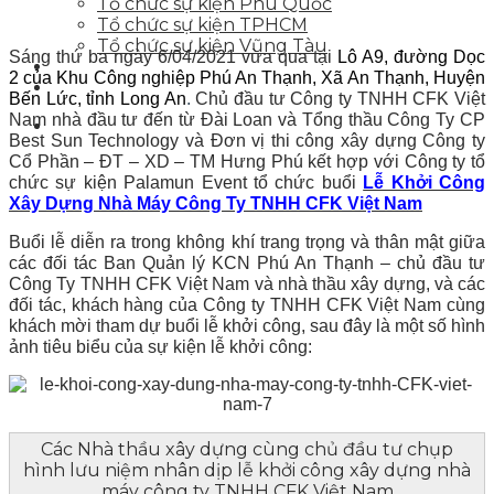
Tổ chức sự kiện Phú Quốc
Tổ chức sự kiện TPHCM
Tổ chức sự kiện Vũng Tàu
Sáng thứ ba ngày 6/04/2021 vừa qua tại
Lô A9, đường Dọc
Tin tức sự kiện
2 của Khu Công nghiệp Phú An Thạnh, Xã An Thạnh, Huyện
Liên hệ
Bến Lức, tỉnh Long An
.
Chủ đầu tư Công ty TNHH CFK Việt
Nam nhà đầu tư đến từ Đài Loan và Tổng thầu Công Ty CP
Best Sun Technology và Đơn vị thi công xây dựng Công ty
Cổ Phần – ĐT – XD – TM Hưng Phú kết hợp với Công ty tổ
chức sự kiện Palamun Event tổ chức buổi
Lễ Khởi Công
Xây Dựng Nhà Máy Công Ty TNHH CFK Việt Nam
Buổi lễ diễn ra trong không khí trang trọng và thân mật giữa
các đối tác Ban Quản lý KCN Phú An Thạnh – chủ đầu tư
Công Ty TNHH CFK Việt Nam và nhà thầu xây dựng, và các
đối tác, khách hàng của Công ty TNHH CFK Việt Nam cùng
khách mời tham dự buổi lễ khởi công, sau đây là một số hình
ảnh tiêu biểu của sự kiện lễ khởi công:
Các Nhà thầu xây dựng cùng chủ đầu tư chụp
hình lưu niệm nhân dịp lễ khởi công xây dựng nhà
máy công ty TNHH CFK Việt Nam