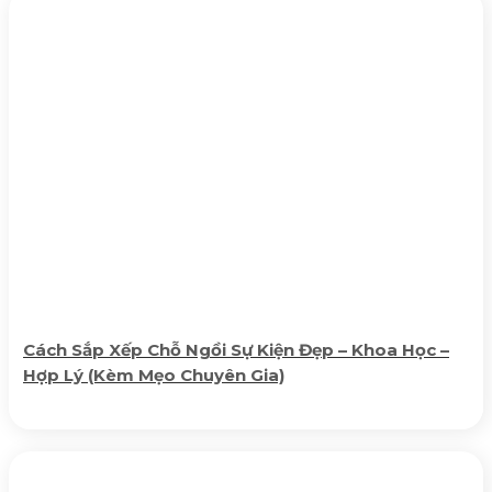
Cách Sắp Xếp Chỗ Ngồi Sự Kiện Đẹp – Khoa Học –
Hợp Lý (Kèm Mẹo Chuyên Gia)