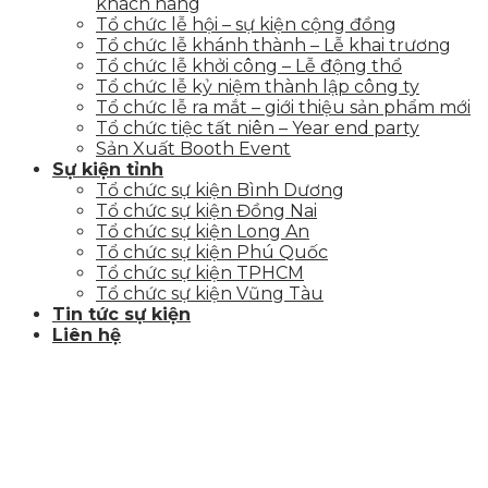
khách hàng
Tổ chức lễ hội – sự kiện cộng đồng
Tổ chức lễ khánh thành – Lễ khai trương
Tổ chức lễ khởi công – Lễ động thổ
Tổ chức lễ kỷ niệm thành lập công ty
Tổ chức lễ ra mắt – giới thiệu sản phẩm mới
Tổ chức tiệc tất niên – Year end party
Sản Xuất Booth Event
Sự kiện tỉnh
Tổ chức sự kiện Bình Dương
Tổ chức sự kiện Đồng Nai
Tổ chức sự kiện Long An
Tổ chức sự kiện Phú Quốc
Tổ chức sự kiện TPHCM
Tổ chức sự kiện Vũng Tàu
Tin tức sự kiện
Liên hệ