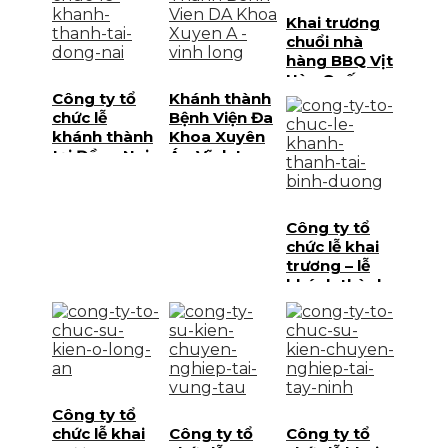
Khai trương
chuổi nhà
hàng BBQ Vịt
Hàn Quốc
Công ty tổ
Khánh thành
chức lễ
Bệnh Viện Đa
khánh thành
Khoa Xuyên
tại Đồng Nai
Á – Vĩnh Long
– Palamun
Event
Công ty tổ
chức lễ khai
trương – lễ
khánh thành
tại Bình
Dương
Công ty tổ
chức lễ khai
Công ty tổ
Công ty tổ