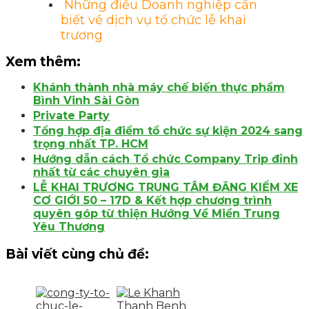
Những điều Doanh nghiệp cần
biết về dịch vụ tổ chức lễ khai
trương
Xem thêm:
Khánh thành nhà máy chế biến thực phẩm
Bình Vinh Sài Gòn
Private Party
Tổng hợp địa điểm tổ chức sự kiện 2024 sang
trọng nhất TP. HCM
Hướng dẫn cách Tổ chức Company Trip đỉnh
nhất từ các chuyên gia
LỄ KHAI TRƯƠNG TRUNG TÂM ĐĂNG KIỂM XE
CƠ GIỚI 50 – 17D & Kết hợp chương trình
quyên góp từ thiện Hướng Về Miền Trung
Yêu Thương
Bài viết cùng chủ đề: