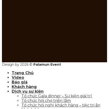
Design by 2026 ©
Palamun Event
Trang Chủ
Video
Báo giá
Khách hàng
Dịch vụ sự kiện
Tổ chức Gala dinner – Sự kiện giải trí
Tổ chức hội chợ triễn lãm
Tổ chức hội nghị khách hàng – tiệc tri ân