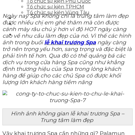
Tổ chức sự kiện Phú Quốc
Tổ chức sự kiện TPHCM
Tổ chức sự kiện Vũng Tàu
Ngày nay Spa không chỉ là trung tâm làm đẹp
Tin tức sự kiện
được nhiều chị em ghé thăm mà còn được
Liên hệ
cánh mày râu chú ý hơn vì độ HOT ngày càng
cao về nhu cầu làm đẹp của nó. Vì thế các hình
ảnh trong buổi
lễ khai trương Spa
ngày càng
trở nên trọng yếu hơn, sang trọng và đặc biệt là
phải tinh tế hơn. Qua đó có thể quảng bá các
dịch vụ trong cửa hàng Spa cũng như khẳng
định thương hiệu của Spa trong lòng khách
hàng để giúp cho các chủ Spa có được khối
lượng lớn khách hàng tiềm năng
Hình ảnh không gian lễ khai trương Spa –
Trung tâm làm đẹp
Vậy khai trương Spa cần những gì? Palamun