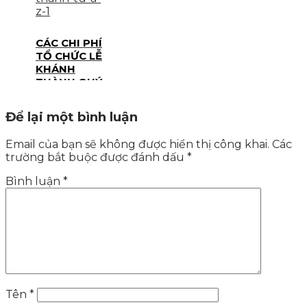
CÁC CHI PHÍ
TỔ CHỨC LỄ
KHÁNH
THÀNH QUÝ
CÔNG TY
NÊN THAM
Để lại một bình luận
KHẢO | TỪ A
– Z
Email của bạn sẽ không được hiển thị công khai.
Các
trường bắt buộc được đánh dấu
*
Bình luận
*
Tên
*