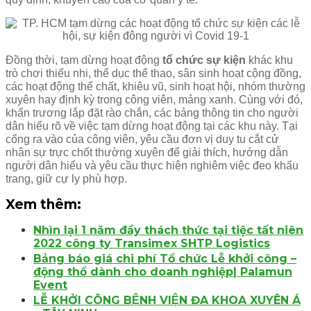
Đồng thời, tạm dừng hoạt động
tổ chức sự kiện
khác khu
trò chơi thiếu nhi, thể dục thể thao, sân sinh hoạt cộng đồng,
các hoạt động thể chất, khiêu vũ, sinh hoạt hội, nhóm thường
xuyên hay định kỳ trong công viên, mảng xanh. Cùng với đó,
khẩn trương lắp đặt rào chắn, các bảng thông tin cho người
dân hiểu rõ về việc tạm dừng hoạt động tại các khu này. Tại
cổng ra vào của công viên, yêu cầu đơn vị duy tu cắt cử
nhân sự trực chốt thường xuyên để giải thích, hướng dẫn
người dân hiểu và yêu cầu thực hiện nghiêm việc đeo khẩu
trang, giữ cự ly phù hợp.
Xem thêm:
Nhìn lại 1 năm đầy thách thức tại tiệc tất niên
2022 công ty Transimex SHTP Logistics
Bảng báo giá chi phí Tổ chức Lễ khởi công –
động thổ dành cho doanh nghiệp| Palamun
Event
LỄ KHỞI CÔNG BỆNH VIỆN ĐA KHOA XUYÊN Á