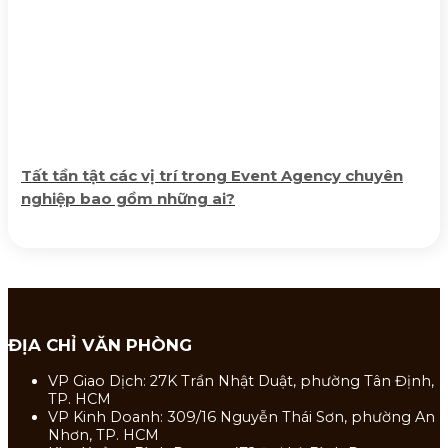
Tất tần tật các vị trí trong Event Agency chuyên
nghiệp bao gồm những ai?
ĐỊA CHỈ VĂN PHÒNG
VP Giao Dịch: 27K Trần Nhật Duật, phường Tân Định,
TP. HCM
VP Kinh Doanh: 309/16 Nguyễn Thái Sơn, phường An
Nhơn, TP. HCM