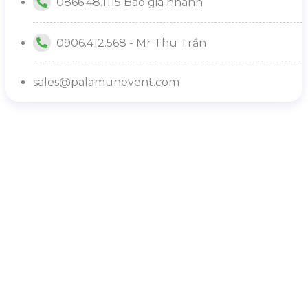
0866.48.1115 Báo giá nhanh
0906.412.568 - Mr Thu Trần
sales@palamunevent.com