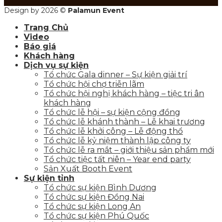
Design by 2026 ©
Palamun Event
Trang Chủ
Video
Báo giá
Khách hàng
Dịch vụ sự kiện
Tổ chức Gala dinner – Sự kiện giải trí
Tổ chức hội chợ triễn lãm
Tổ chức hội nghị khách hàng – tiệc tri ân
khách hàng
Tổ chức lễ hội – sự kiện cộng đồng
Tổ chức lễ khánh thành – Lễ khai trương
Tổ chức lễ khởi công – Lễ động thổ
Tổ chức lễ kỷ niệm thành lập công ty
Tổ chức lễ ra mắt – giới thiệu sản phẩm mới
Tổ chức tiệc tất niên – Year end party
Sản Xuất Booth Event
Sự kiện tỉnh
Tổ chức sự kiện Bình Dương
Tổ chức sự kiện Đồng Nai
Tổ chức sự kiện Long An
Tổ chức sự kiện Phú Quốc