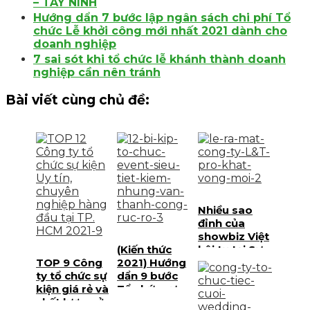
– TÂY NINH
Hướng dẩn 7 bước lập ngân sách chi phí Tổ
chức Lễ khởi công mới nhất 2021 dành cho
doanh nghiệp
7 sai sót khi tổ chức lễ khánh thành doanh
nghiệp cần nên tránh
Bài viết cùng chủ đề:
Nhiều sao
đỉnh của
showbiz Việt
(Kiến thức
hội tụ tại Sự
TOP 9 Công
2021) Hướng
Kiện Ra Mắt
ty tổ chức sự
dẩn 9 bước
L&T Pro –
kiện giá rẻ và
Tổ chức sự
Khát Vọng
chất lượng ở
kiện Siêu tiết
Mới