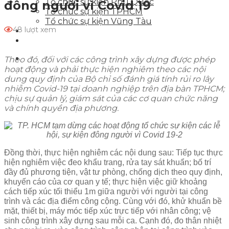
Tổ chức sự kiện Phú Quốc
đông người vì Covid 19
Tổ chức sự kiện TPHCM
Tổ chức sự kiện Vũng Tàu
48 lượt xem
Tin tức sự kiện
Liên hệ
Theo đó, đối với các công trình xây dựng được phép
hoạt động và phải thực hiện nghiêm theo các nội
dung quy định của Bộ chỉ số đánh giá tính rủi ro lây
nhiễm Covid-19 tại doanh nghiệp trên địa bàn TPHCM;
chịu sự quản lý, giám sát của các cơ quan chức năng
và chính quyền địa phương.
Đồng thời, thực hiện nghiêm các nội dung sau: Tiếp tục thực
hiện nghiêm việc đeo khẩu trang, rửa tay sát khuẩn; bố trí
đầy đủ phương tiện, vật tư phòng, chống dịch theo quy định,
khuyến cáo của cơ quan y tế; thực hiện việc giữ khoảng
cách tiếp xúc tối thiểu 1m giữa người với người tại công
trình và các địa điểm công cộng. Cùng với đó, khử khuẩn bề
mặt, thiết bị, máy móc tiếp xúc trực tiếp với nhân công; vệ
sinh công trình xây dựng sau mỗi ca. Cạnh đó, đo thân nhiệt