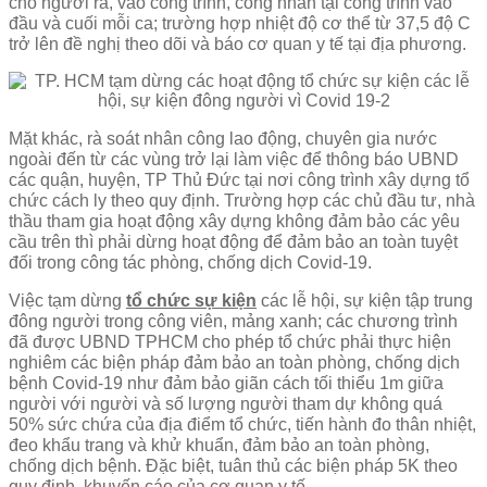
cho người ra, vào công trình, công nhân tại công trình vào
đầu và cuối mỗi ca; trường hợp nhiệt độ cơ thể từ 37,5 độ C
trở lên đề nghị theo dõi và báo cơ quan y tế tại địa phương.
Mặt khác, rà soát nhân công lao động, chuyên gia nước
ngoài đến từ các vùng trở lại làm việc để thông báo UBND
các quận, huyện, TP Thủ Đức tại nơi công trình xây dựng tổ
chức cách ly theo quy định. Trường hợp các chủ đầu tư, nhà
thầu tham gia hoạt động xây dựng không đảm bảo các yêu
cầu trên thì phải dừng hoạt động để đảm bảo an toàn tuyệt
đối trong công tác phòng, chống dịch Covid-19.
Việc tạm dừng
tổ chức sự kiện
các lễ hội, sự kiện tập trung
đông người trong công viên, mảng xanh; các chương trình
đã được UBND TPHCM cho phép tổ chức phải thực hiện
nghiêm các biện pháp đảm bảo an toàn phòng, chống dịch
bệnh Covid-19 như đảm bảo giãn cách tối thiểu 1m giữa
người với người và số lượng người tham dự không quá
50% sức chứa của địa điểm tổ chức, tiến hành đo thân nhiệt,
đeo khẩu trang và khử khuẩn, đảm bảo an toàn phòng,
chống dịch bệnh. Đặc biệt, tuân thủ các biện pháp 5K theo
quy định, khuyến cáo của cơ quan y tế.