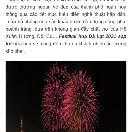
được thưởng ngoạn vẻ đẹp của thành phố ngàn hoa
thông qua các tiết mục biểu diễn nghệ thuật hấp dẫn.
Toàn bộ phông nền sân khấu được dàn dựng công phu,
hoành tráng, dựa trên không gian đầy chất thơ của Hồ
Xuân Hương, Đồi Cù…
Festival hoa Đà Lạt 2021 sắp
tới
hứa hẹn sẽ mang đến cho du khách nhiều ấn tượng
khó phai.