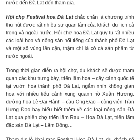
nước đến Đà Lạt đến tham gia.
Hội chợ Festival hoa Đà Lạt
chắc chắn là chương trình
thu hút được rất nhiều sự quan tâm của khách du lịch cả
trong và ngoài nước. Hội chợ hoa Đà Lạt quy tụ rất nhiều
các loài hoa và nông sản nổi tiếng của thành phố Đà Lạt
và một số vùng lân cận, thậm chí là có cả sản phẩm từ
nước ngoài.
Trong thời gian diễn ra hội chợ, du khách sẽ được tham
quan các khu trưng bày, triển lãm hoa – cây cảnh quốc tế
tại vườn hoa thành phố Đà Lạt, ngắm nhìn không gian
hoa với nhiều tiểu cảnh xung quanh hồ Xuân Hương,
đường hoa Lê Đại Hành – cầu Ông Đạo – công viên Trần
Hưng Đạo hay hiểu biết thêm về các loại nông sản Đà
Lạt qua phiên chợ triển lãm Rau – Hoa Đà Lạt, triển lãm
đặc sản Đà Lạt – Lâm Đồng…
Tham dự lễ khai mạc Festival Hoa Đà Lạt, du khách sẽ