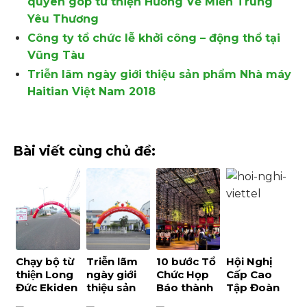
quyên góp từ thiện Hướng Về Miền Trung
Yêu Thương
Công ty tổ chức lễ khởi công – động thổ tại
Vũng Tàu
Triễn lãm ngày giới thiệu sản phẩm Nhà máy
Haitian Việt Nam 2018
Bài viết cùng chủ đề:
Chạy bộ từ
Triễn lãm
10 bước Tổ
Hội Nghị
thiện Long
ngày giới
Chức Họp
Cấp Cao
Đức Ekiden
thiệu sản
Báo thành
Tập Đoàn
– Sự Kiện
phẩm Nhà
công
Viễn Thông