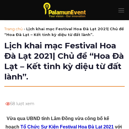
Skip
to
content
Trang chủ
»
Lịch khai mạc Festival Hoa Đà Lạt 2021| Chủ đề
“Hoa Đà Lạt – Kết tinh kỳ diệu từ đất lành”.
Lịch khai mạc Festival Hoa
Đà Lạt 2021| Chủ đề “Hoa Đà
Lạt – Kết tinh kỳ diệu từ đất
lành”.
58 lượt xem
Vừa qua UBND tỉnh Lâm Đồng vừa công bố kế
hoạch
Tổ Chức Sự Kiện Festival Hoa Đà Lạt 2021
với