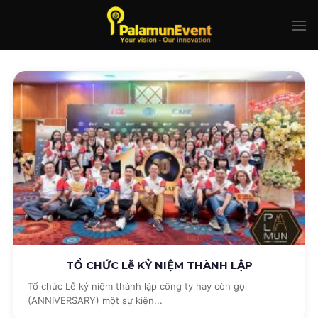
Skip
to
content
TỔ CHỨC Lễ KỶ NIỆM THÀNH LẬP
Tổ chức Lễ kỷ niệm thành lập công ty hay còn gọi
(ANNIVERSARY) một sự kiện...