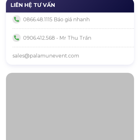
sắc màu
LIÊN HỆ TƯ VẤN
0866.48.1115 Báo giá nhanh
0906.412.568 - Mr Thu Trần
sales@palamunevent.com