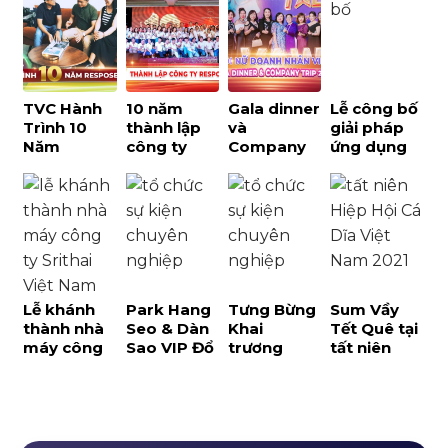
ĐIỆN
XANH
Valley &
khách
VIETSTAR
BALIOGO
Year end
hàng
02
party
Viettel
TVC Hành
10 năm
Gala dinner
Lễ công bố
Trình 10
thành lập
và
giải pháp
Năm
công ty
Company
ứng dụng
Response
Response
Trip của
thành phố
Việt Nam
Việt Nam –
Hiệp Hội Nữ
thông
hành trình
Doanh
minh, khu
đong đầy
Nhân Việt
công
cảm xúc
Nam tại
nghiệp
Phú Quốc
thông minh
– dự án đột
phá tại
Lễ khánh
Park Hang
Tưng Bừng
Sum Vầy
Bình Dương
thành nhà
Seo & Dàn
Khai
Tết Quê tại
máy công
Sao VIP Đổ
trương
tất niên
ty Srithai
Bộ Lễ Kỷ
Trung tâm
Hiệp Hội Cá
Việt Nam –
Niệm 15
Du Lịch
Dĩa Việt
sự kiện
Năm Thành
Khách Lẻ
Nam 2021
long trọng,
Lập
BenThanh
ngập tràn
CTCBIO
Tourist