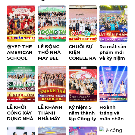
🌼YEP THE
LỄ ĐỘNG
CHUỖI SỰ
Ra mắt sản
AMERICAN
THỔ NHÀ
KIỆN
phẩm mới
SCHOOL
MÁY BEL
CORÈLE RA
và kỷ niệm
VỚI LỄ HỘI
VIỆT NAM
MẮT BST
1000 sản
MÙA XUÂN
GIAI ĐOẠN
THỜI
phẩm
TET FAIR
2
TRANG TẠI
Misubishi
2026
SECC
LỄ KHỞI
LỄ KHÁNH
Kỷ niệm 5
Hoành
CÔNG XÂY
THÀNH
năm thành
tráng và
DỰNG NHÀ
NHÀ MÁY
lập Công ty
mãn nhãn
MÁY ĐỐT
CÔNG
Haid
với dạ tiệc
RÁC PHÁT
NGHỆ
Cherry
tri ân