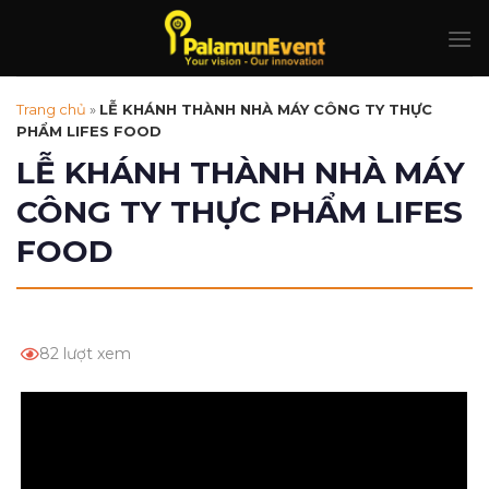
Skip
to
content
Trang chủ
»
LỄ KHÁNH THÀNH NHÀ MÁY CÔNG TY THỰC
PHẨM LIFES FOOD
LỄ KHÁNH THÀNH NHÀ MÁY
CÔNG TY THỰC PHẨM LIFES
FOOD
82 lượt xem